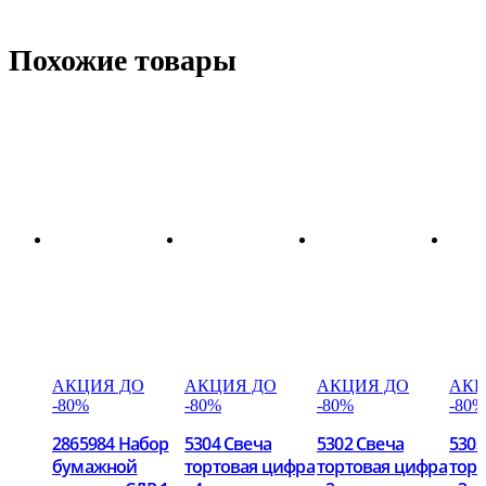
Похожие товары
АКЦИЯ ДО
АКЦИЯ ДО
АКЦИЯ ДО
АКЦ
-80%
-80%
-80%
-80%
2865984 Набор
5304 Свеча
5302 Свеча
5303
бумажной
тортовая цифра
тортовая цифра
тор