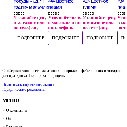
посуды «СДР 1
«4» цветное
«2» цветное
«3» 
годик» мальчик
пламя
пламя
пла
Уточняйте цену
Уточняйте цену
Уточняйте цену
Уточ
0
out of 5
0
out of 5
0
out of 5
0
out 
в магазине или
в магазине или
в магазине или
в ма
по телефону
по телефону
по телефону
по т
ПОДРОБНЕЕ
ПОДРОБНЕЕ
ПОДРОБНЕЕ
П
© «Серпантин» – сеть магазинов по продаже фейерверков и товаров
для праздника. Все права защищены.
Политика конфиденциальности
Юридические реквизиты
МЕНЮ
О компании
Опт
Гарантии