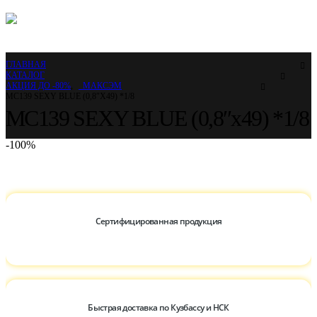
ГЛАВНАЯ
КАТАЛОГ
АКЦИЯ ДО -80%
,
_МАКСЭМ
МС139 SEXY BLUE (0,8″Х49) *1/8
МС139 SEXY BLUE (0,8″х49) *1/8
-100%
Сертифицированная продукция
Быстрая доставка по Кузбассу и НСК