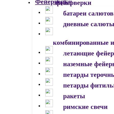
фейерверки
батареи салютов
дневные салют
комбинированные и
летающие фейер
наземные фейер
петарды терочн
петарды фитил
ракеты
римские свечи