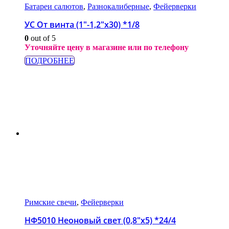
Батареи салютов
,
Разнокалиберные
,
Фейерверки
УС От винта (1″-1,2″х30) *1/8
0
out of 5
Уточняйте цену в магазине или по телефону
ПОДРОБНЕЕ
Римские свечи
,
Фейерверки
НФ5010 Неоновый свет (0,8″x5) *24/4