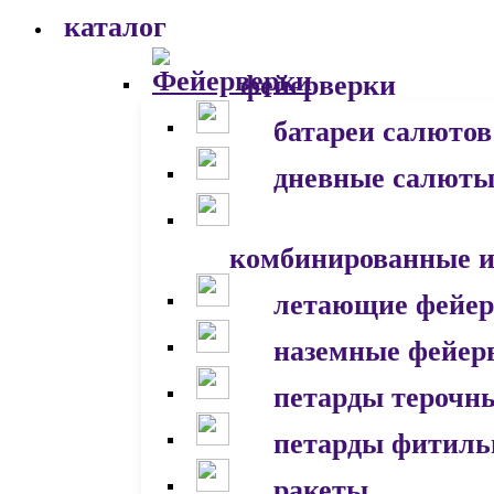
каталог
фейерверки
батареи салютов
дневные салют
комбинированные и
летающие фейер
наземные фейер
петарды терочн
петарды фитил
ракеты