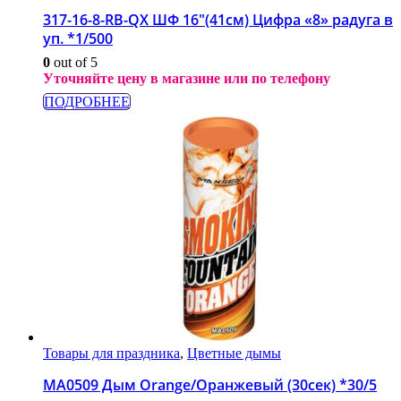
317-16-8-RB-QX ШФ 16″(41см) Цифра «8» радуга в
уп. *1/500
0
out of 5
Уточняйте цену в магазине или по телефону
ПОДРОБНЕЕ
Товары для праздника
,
Цветные дымы
МА0509 Дым Orange/Оранжевый (30сек) *30/5