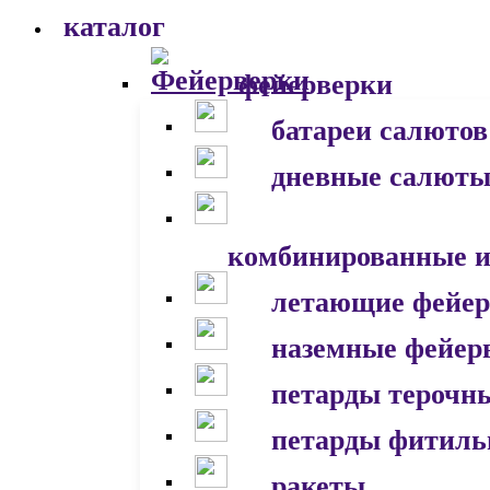
каталог
фейерверки
батареи салютов
дневные салют
комбинированные и
летающие фейер
наземные фейер
петарды терочн
петарды фитил
ракеты