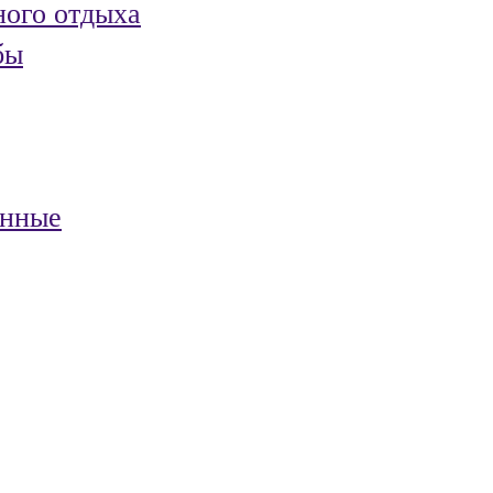
ного отдыха
бы
анные