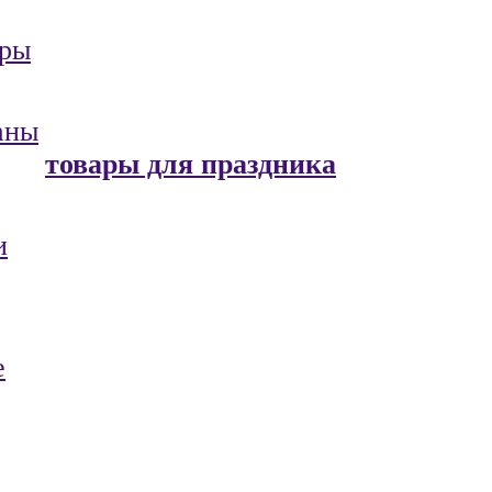
ары
аны
товары для праздника
и
е