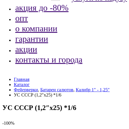
акция до -80%
опт
о компании
гарантии
акции
контакты и города
Главная
Каталог
Фейерверки
,
Батареи салютов
,
Калибр 1" - 1,25"
УС СССР (1,2″х25) *1/6
УС СССР (1,2″х25) *1/6
-100%