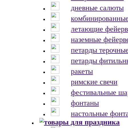
дневные салюты
комбинированные
летающие фейерв
наземные фейерв
петарды терочны
петарды фитильн
ракеты
римские свечи
фестивальные ш
фонтаны
настольные фонт