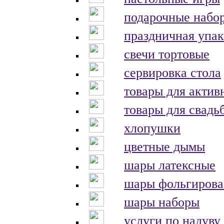
подарочные набо
праздничная упак
свечи тортовые
сервировка стола
товары для актив
товары для свадь
хлопушки
цветные дымы
шары латексные
шары фольгиров
шары наборы
услуги по надуву