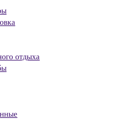
ры
овка
ного отдыха
бы
анные