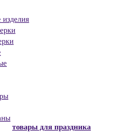
 изделия
ерки
ерки
е
ые
ары
аны
товары для праздника