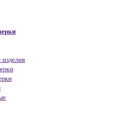
верки
 изделия
ерки
ерки
е
ые