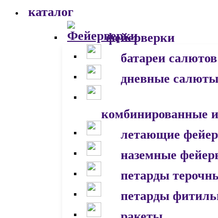
каталог
фейерверки
батареи салютов
дневные салют
комбинированные и
летающие фейер
наземные фейер
петарды терочн
петарды фитил
ракеты