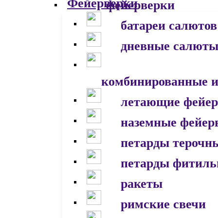
фейерверки
батареи салютов
дневные салют
комбинированные и
летающие фейер
наземные фейер
петарды терочн
петарды фитил
ракеты
римские свечи